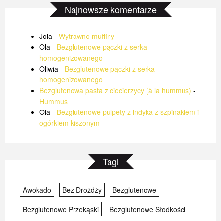
Najnowsze komentarze
Jola
-
Wytrawne muffiny
Ola
-
Bezglutenowe pączki z serka
homogenizowanego
Oliwia
-
Bezglutenowe pączki z serka
homogenizowanego
Bezglutenowa pasta z ciecierzycy (à la hummus)
-
Hummus
Ola
-
Bezglutenowe pulpety z indyka z szpinakiem i
ogórkiem kiszonym
Tagi
Awokado
Bez Drożdży
Bezglutenowe
Bezglutenowe Przekąski
Bezglutenowe Słodkości