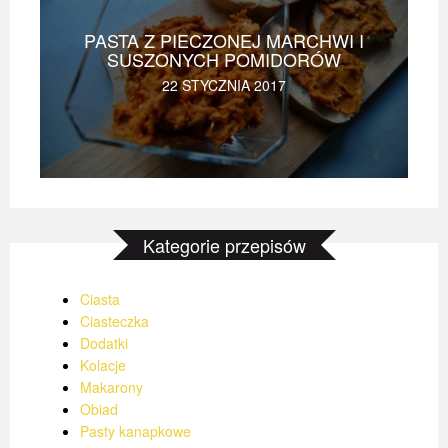
PASTA Z PIECZONEJ MARCHWI I
SUSZONYCH POMIDORÓW
22 STYCZNIA 2017
Kategorie przepisów
Ciasta
Ciasteczka
Dodatki
Kolacje
Makarony
Obiad
Pasty kanapkowe