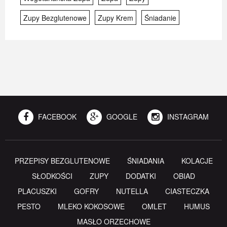
Zupy Bezglutenowe
Zupy Krem
Śniadanie
FACEBOOK
GOOGLE
INSTAGRAM
PRZEPISY BEZGLUTENOWE
ŚNIADANIA
KOLACJE
SŁODKOŚCI
ZUPY
DODATKI
OBIAD
PLACUSZKI
GOFRY
NUTELLA
CIASTECZKA
PESTO
MLEKO KOKOSOWE
OMLET
HUMUS
MASŁO ORZECHOWE