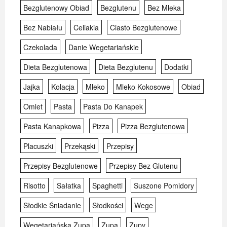
Bezglutenowy Obiad
Bezglutenu
Bez Mleka
Bez Nabiału
Celiakia
Ciasto Bezglutenowe
Czekolada
Danie Wegetariańskie
Dieta Bezglutenowa
Dieta Bezglutenu
Dodatki
Jajka
Kolacja
Mleko
Mleko Kokosowe
Obiad
Omlet
Pasta
Pasta Do Kanapek
Pasta Kanapkowa
Pizza
Pizza Bezglutenowa
Placuszki
Przekąski
Przepisy
Przepisy Bezglutenowe
Przepisy Bez Glutenu
Risotto
Sałatka
Spaghetti
Suszone Pomidory
Słodkie Śniadanie
Słodkości
Wege
Wegetariańska Zupa
Zupa
Zupy