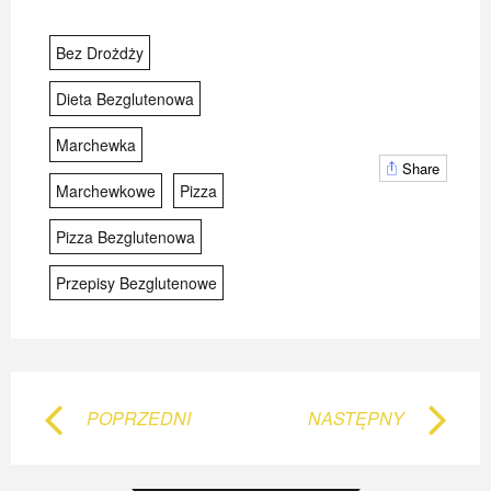
Bez Drożdży
Dieta Bezglutenowa
Marchewka
BEZGLUTENOWE PLACUSZKI NA MLEKU KOKOSOWYM Z BORÓWKAMI
BEZGLUTENOWE PLACUSZKI NA MLEKU KOKOSOWYM Z BORÓWKAMI
BEZGLUTENOWE PLACUSZKI NA MLEKU KOKOSOWYM Z BORÓWKAMI
Share
Marchewkowe
Pizza
6 LUTEGO 2018
6 LUTEGO 2018
6 LUTEGO 2018
Pizza Bezglutenowa
Przepisy Bezglutenowe
POPRZEDNI
NASTĘPNY