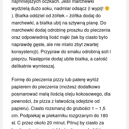
najmniejszych oczkach. Jeśli marchewki
wydzielą dużo soku, nadmiar odsącz (i wypij!
). Białka oddziel od żółtek – żółtka dodaj do
marchewki, a białka ubij na sztywną pianę. Do
marchewki dodaj odrobinę proszku do pieczenia
oraz odpowiednią ilość mąki (tak by ciasto było
naprawdę gęste, ale nie miało zbyt zwartej
konsystencji). Przypraw do smaku odrobiną soli i
pieprzu. Następnie dodaj ubite białka, a całość
delikatnie wymieszaj.
Formę do pieczenia pizzy lub paterę wyłóż
papierem do pieczenia (możesz dodatkowo
posmarować małą ilością oleju kokosowego, dla
pewności, że pizza z łatwością odejdzie od
papieru). Ciasto rozsmaruj do grubości 1 – 1,5
cm. Podpiekaj w piekarniku rozgrzanym do 180
st. C przez około 20 minut. Pilnuj by ciasto za