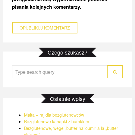
pisania kolejnych komentarzy.
MALTA – RAJ DLA BEZGLUTENOWCÓW
MALTA – RAJ DLA BEZGLUTENOWCÓW
MALTA – RAJ DLA BEZGLUTENOWCÓW
Czego szukasz?
6 MARCA 2022
6 MARCA 2022
6 MARCA 2022
Ostatnie wpisy
Malta – raj dla bezglutenowców
Bezglutenowe kanapki z burakiem
Bezglutenowe, wege „butter halloumi” à la „butter
chicken”