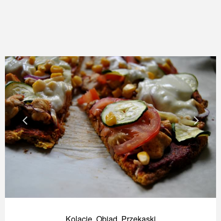
Kolacje
,
Obiad
,
Przekąski