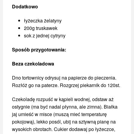
Dodatkowo
łyżeczka żelatyny
200g truskawek
sok z jednej cytryny
Sposób przygotowania:
Beza czekoladowa
Dno tortownicy odrysuj na papierze do pieczenia.
Rozłóż go na paterze. Rozgrzej piekarnik do 120st.
Czekoladę rozpuść w kąpieli wodnej, odstaw aż
ostygnie (ma być nadal płynna, ale zimna). Białka
jaj umieść w misce (muszą mieć temperaturę
pokojową), lekko posól, ubij na sztywną pianę na
wysokich obrotach. Cukier dodawaj po łyżeczce,