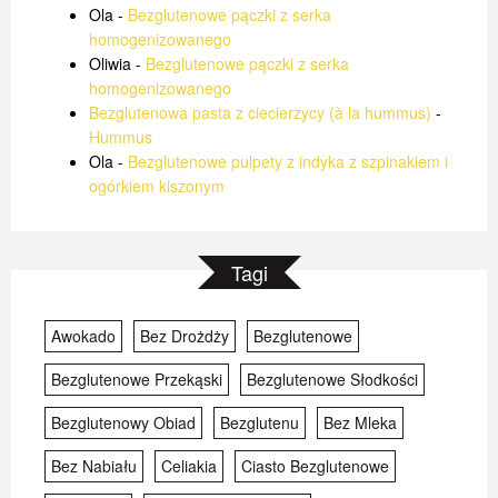
Ola
-
Bezglutenowe pączki z serka
homogenizowanego
Oliwia
-
Bezglutenowe pączki z serka
homogenizowanego
Bezglutenowa pasta z ciecierzycy (à la hummus)
-
Hummus
Ola
-
Bezglutenowe pulpety z indyka z szpinakiem i
ogórkiem kiszonym
Tagi
Awokado
Bez Drożdży
Bezglutenowe
Bezglutenowe Przekąski
Bezglutenowe Słodkości
Bezglutenowy Obiad
Bezglutenu
Bez Mleka
Bez Nabiału
Celiakia
Ciasto Bezglutenowe