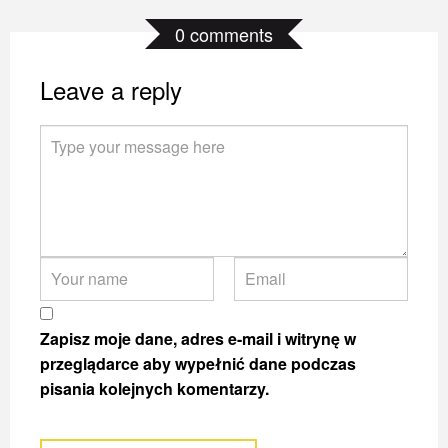
0 comments
Leave a reply
BEZGLUTENOWY CZEKODŻEM Z ŚLIWEK
BEZGLUTENOWY CZEKODŻEM Z ŚLIWEK
BEZGLUTENOWY CZEKODŻEM Z ŚLIWEK
8 WRZEŚNIA 2018
8 WRZEŚNIA 2018
8 WRZEŚNIA 2018
Zapisz moje dane, adres e-mail i witrynę w
przeglądarce aby wypełnić dane podczas
pisania kolejnych komentarzy.