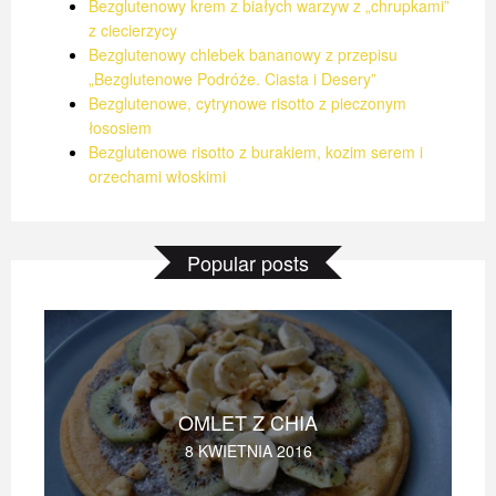
Bezglutenowy krem z białych warzyw z „chrupkami”
z ciecierzycy
Bezglutenowy chlebek bananowy z przepisu
„Bezglutenowe Podróże. Ciasta i Desery”
Bezglutenowe, cytrynowe risotto z pieczonym
łososiem
Bezglutenowe risotto z burakiem, kozim serem i
orzechami włoskimi
Popular posts
OMLET Z CHIA
8 KWIETNIA 2016