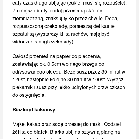
cały czas długo ubijając (cukier musi się rozpuścić).
Zmniejsz obroty, dodaj przesianą skrobię
ziemniaczaną, zmiksuj tylko przez chwilę. Dodaj
rozpuszczoną czekoladę, pomieszaj delikatnie
szpatułką (wystarczy kilka ruchów, mają być
widoczne smugi czekolady).
Całość przenieś na papier do pieczenia,
zostawiając ok. 0,5cm wolnego brzegu do
odrysowanego okręgu. Bezę susz przez 30 minut w
120st, następnie kolejne 30 minut w 100st. Wyłącz
piekarnik i susz przy lekko uchylonych drzwiczkach
do ostygnięcia.
Biszkopt kakaowy
Mąkę, kakao oraz sodę przesiej do miski. Oddziel
żółtka od białek. Białka ubij na sztywną pianę na