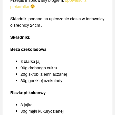
Przepis inspirowany blogiem:
opowieści z
piekarnika
Składniki podane na upieczenie ciasta w tortownicy
o średnicy 24cm .
Składniki:
Beza czekoladowa
3 białka jaj
90g drobnego cukru
20g skrobi ziemniaczanej
80g gorzkiej czekolady
Biszkopt kakaowy
3 jajka
30g mąki kukurydzianej