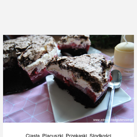
Ciasta
,
Placuszki
,
Przekąski
,
Słodkości