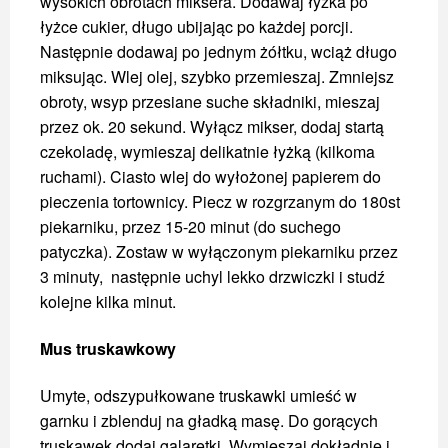
wysokich obrotach miksera. Dodawaj łyżka po
łyżce cukier, długo ubijając po każdej porcji.
Następnie dodawaj po jednym żółtku, wciąż długo
miksując. Wlej olej, szybko przemieszaj. Zmniejsz
obroty, wsyp przesiane suche składniki, mieszaj
przez ok. 20 sekund. Wyłącz mikser, dodaj startą
czekoladę, wymieszaj delikatnie łyżką (kilkoma
ruchami). Ciasto wlej do wyłożonej papierem do
pieczenia tortownicy. Piecz w rozgrzanym do 180st
piekarniku, przez 15-20 minut (do suchego
patyczka). Zostaw w wyłączonym piekarniku przez
3 minuty, następnie uchyl lekko drzwiczki i studź
kolejne kilka minut.
Mus truskawkowy
Umyte, odszypułkowane truskawki umieść w
garnku i zblenduj na gładką masę. Do gorących
truskawek dodaj galaretki. Wymieszaj dokładnie i