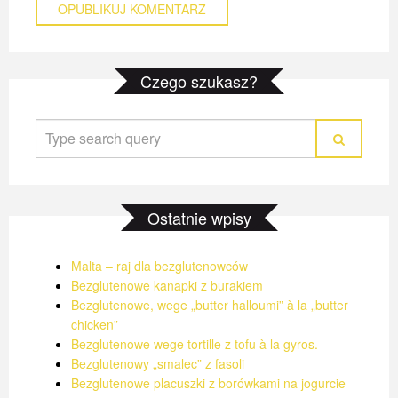
BEZGLUTENOWE KANAPKI Z BURAKIEM
BEZGLUTENOWE KANAPKI Z BURAKIEM
BEZGLUTENOWE KANAPKI Z BURAKIEM
Czego szukasz?
4 LISTOPADA 2021
4 LISTOPADA 2021
4 LISTOPADA 2021
Ostatnie wpisy
Malta – raj dla bezglutenowców
Bezglutenowe kanapki z burakiem
Bezglutenowe, wege „butter halloumi” à la „butter
chicken”
Bezglutenowe wege tortille z tofu à la gyros.
Bezglutenowy „smalec” z fasoli
Bezglutenowe placuszki z borówkami na jogurcie