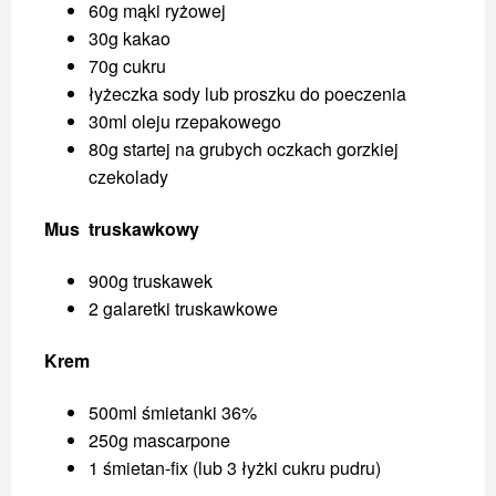
60g mąki ryżowej
30g kakao
70g cukru
łyżeczka sody lub proszku do poeczenia
30ml oleju rzepakowego
80g startej na grubych oczkach gorzkiej
czekolady
Mus truskawkowy
900g truskawek
2 galaretki truskawkowe
Krem
500ml śmietanki 36%
250g mascarpone
1 śmietan-fix (lub 3 łyżki cukru pudru)