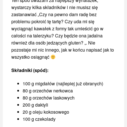
Ten spód uważam za najlepszy wynalazek,
wystarczy kilka składników i nie musisz się
zastanawiać „Czy na pewno dam radę bez
problemu pokroić tę tartę? Czy uda mi się
wyciągnąć kawałek z formy tak umieścić go w
całości na talerzyku? Czy będzie ona jadalna
również dla osób jedzących gluten? „. Nie
pozostaje mi nic innego, jak w końcu napisać jak to
wszystko osiągnąć
Składniki (spód):
100 g migdałów (najlepiej już obranych)
80 g orzechów nerkowca
80 g orzechów laskowych
200 g daktyli
20 g oleju kokosowego
100 g czekolady