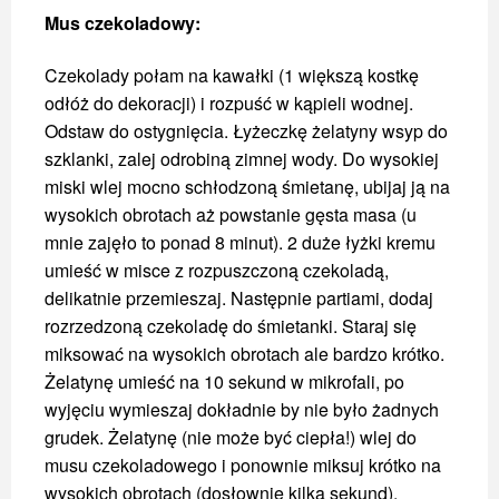
Mus czekoladowy:
Czekolady połam na kawałki (1 większą kostkę
odłóż do dekoracji) i rozpuść w kąpieli wodnej.
Odstaw do ostygnięcia. Łyżeczkę żelatyny wsyp do
szklanki, zalej odrobiną zimnej wody. Do wysokiej
miski wlej mocno schłodzoną śmietanę, ubijaj ją na
wysokich obrotach aż powstanie gęsta masa (u
mnie zajęło to ponad 8 minut). 2 duże łyżki kremu
umieść w misce z rozpuszczoną czekoladą,
delikatnie przemieszaj. Następnie partiami, dodaj
rozrzedzoną czekoladę do śmietanki. Staraj się
miksować na wysokich obrotach ale bardzo krótko.
Żelatynę umieść na 10 sekund w mikrofali, po
wyjęciu wymieszaj dokładnie by nie było żadnych
grudek. Żelatynę (nie może być ciepła!) wlej do
musu czekoladowego i ponownie miksuj krótko na
wysokich obrotach (dosłownie kilka sekund).