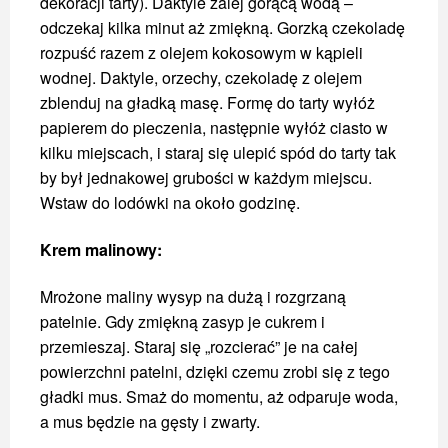
dekoracji tarty). Daktyle zalej gorącą wodą –
odczekaj kilka minut aż zmiękną. Gorzką czekoladę
rozpuść razem z olejem kokosowym w kąpieli
wodnej. Daktyle, orzechy, czekoladę z olejem
zblenduj na gładką masę. Formę do tarty wyłóż
papierem do pieczenia, następnie wyłóż ciasto w
kilku miejscach, i staraj się ulepić spód do tarty tak
by był jednakowej grubości w każdym miejscu.
Wstaw do lodówki na około godzinę.
Krem malinowy:
Mrożone maliny wysyp na dużą i rozgrzaną
patelnie. Gdy zmiękną zasyp je cukrem i
przemieszaj. Staraj się „rozcierać” je na całej
powierzchni patelni, dzięki czemu zrobi się z tego
gładki mus. Smaż do momentu, aż odparuje woda,
a mus będzie na gęsty i zwarty.