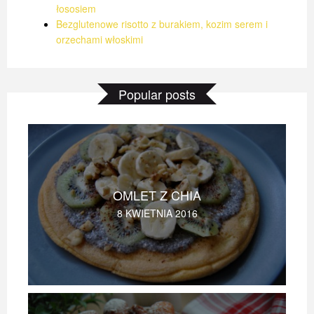
łososiem
Bezglutenowe risotto z burakiem, kozim serem i
orzechami włoskimi
Popular posts
OMLET Z CHIA
8 KWIETNIA 2016