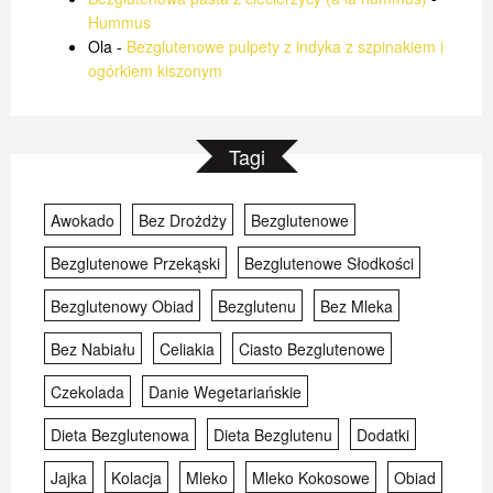
Hummus
Ola
-
Bezglutenowe pulpety z indyka z szpinakiem i
ogórkiem kiszonym
Tagi
Awokado
Bez Drożdży
Bezglutenowe
Bezglutenowe Przekąski
Bezglutenowe Słodkości
Bezglutenowy Obiad
Bezglutenu
Bez Mleka
Bez Nabiału
Celiakia
Ciasto Bezglutenowe
Czekolada
Danie Wegetariańskie
Dieta Bezglutenowa
Dieta Bezglutenu
Dodatki
Jajka
Kolacja
Mleko
Mleko Kokosowe
Obiad