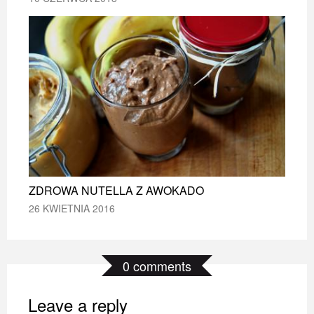
ZDROWA NUTELLA Z AWOKADO
ZDROWA NUTELLA Z AWOKADO
ZDROWA NUTELLA Z AWOKADO
26 KWIETNIA 2016
26 KWIETNIA 2016
26 KWIETNIA 2016
0 comments
Leave a reply