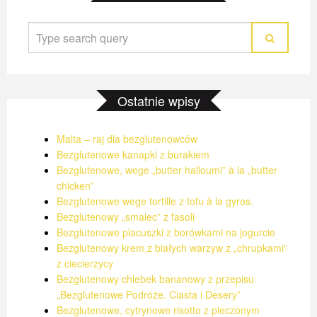
11 SIERPNIA 2017
11 SIERPNIA 2017
11 SIERPNIA 2017
Ostatnie wpisy
Malta – raj dla bezglutenowców
Bezglutenowe kanapki z burakiem
Bezglutenowe, wege „butter halloumi” à la „butter
chicken”
Bezglutenowe wege tortille z tofu à la gyros.
Bezglutenowy „smalec” z fasoli
Bezglutenowe placuszki z borówkami na jogurcie
Bezglutenowy krem z białych warzyw z „chrupkami”
z ciecierzycy
Bezglutenowy chlebek bananowy z przepisu
„Bezglutenowe Podróże. Ciasta i Desery”
Bezglutenowe, cytrynowe risotto z pieczonym