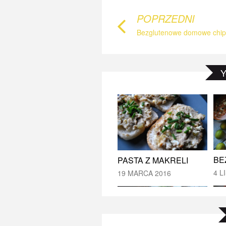
POPRZEDNI
PA
BEZGLUTENOWY KREM Z BIAŁYCH WARZYW Z „CHRUPKAMI” Z CIECIERZYCY
Y
19 
22 STYCZNIA 2021
PASTA Z MAKRELI
4 L
19 MARCA 2016