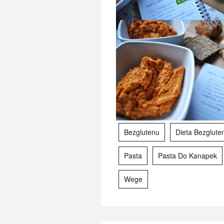
22 
Bezglutenu
Dieta Bezglut
Pasta
Pasta Do Kanapek
Wege
PASTA Z PIECZONEJ MARCHWI I SUSZONYCH POMIDORÓW
22 
22 STYCZNIA 2017