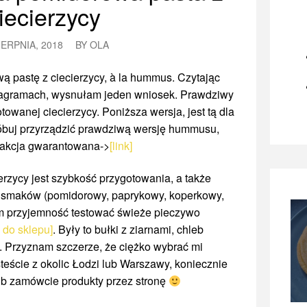
iecierzycy
IERPNIA, 2018
BY
OLA
wą pastę z ciecierzycy, à la hummus. Czytając
stagramach, wysnułam jeden wniosek. Prawdziwy
owanej ciecierzycy. Poniższa wersja, jest tą dla
óbuj przyrządzić prawdziwą wersję hummusu,
ysfakcja gwarantowana->
[link]
erzycy jest szybkość przygotowania, a także
 smaków (pomidorowy, paprykowy, koperkowy,
ałam przyjemność testować świeże pieczywo
k do sklepu]
. Były to bułki z ziarnami, chleb
y. Przyznam szczerze, że ciężko wybrać mi
steście z okolic Łodzi lub Warszawy, koniecznie
lub zamówcie produkty przez stronę