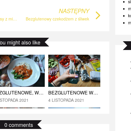
s
m
NASTĘPNY
k
Bezglutenowe domowe chipsy z mikrofalówki
Bezglutenowy czekodżem z śliwek
m
BEZGLUTENOWE, WEGE „BUTTER HALLOUMI” À LA „BUTTER CHICKEN”
STA Z MAKRELI
ou might also like
4 LISTOPADA 2021
MARCA 2016
BEZGLUTENOWE WEGE TORTILLE Z TOFU À LA GYROS.
BEZGLUTENOWE, WEGE „BUTTER HALLOUMI” À LA „BUTTER CHICKEN”
4 LISTOPADA 2021
ISTOPADA 2021
0 comments