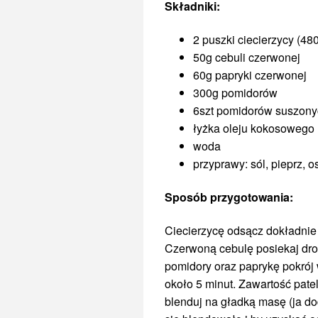
Składniki:
2 puszki ciecierzycy (48
50g cebuli czerwonej
60g papryki czerwonej
300g pomidorów
6szt pomidorów suszony
łyżka oleju kokosowego
woda
przyprawy: sól, pieprz, o
Sposób przygotowania:
Ciecierzycę odsącz dokładnie 
Czerwoną cebulę posiekaj dr
pomidory oraz paprykę pokrój 
około 5 minut. Zawartość patel
blenduj na gładką masę (ja do