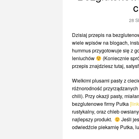
c
28 S
Dzisiaj przepis na bezgluteno
wiele wpisów na blogach, in
hummus przygotowuje się z got
leniuchów
(Koniecznie spr
przepis znajdziesz tutaj, sat
Wielkimi plusami pasty z cieci
różnorodność przyrządzanych
chili). Przy okazji pasty, mi
bezglutenowe firmy Putka
[lin
rustykalny, oraz chleb owsian
najlepszy produkt.
Jeśli je
odwiedźcie piekarnię Putka, 