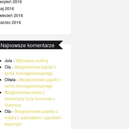
ierpień 2016
aj 2016
wiecień 2016
arzec 2016
Najnowsze komentarze
Jola
-
Wytrawne muffiny
Ola
-
Bezglutenowe pączki z
serka homogenizowanego
Oliwia
-
Bezglutenowe pączki z
serka homogenizowanego
Bezglutenowa pasta z
ciecierzycy (à la hummus)
-
Hummus
Ola
-
Bezglutenowe pulpety z
indyka z szpinakiem i ogórkiem
kiszonym