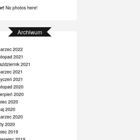
or!
No photos here!
Archiwum
arzec 2022
istopad 2021
aździernik 2021
arzec 2021
tyczeń 2021
istopad 2020
ierpień 2020
ipiec 2020
aj 2020
arzec 2020
uty 2020
ipiec 2019
zerwiec 2019