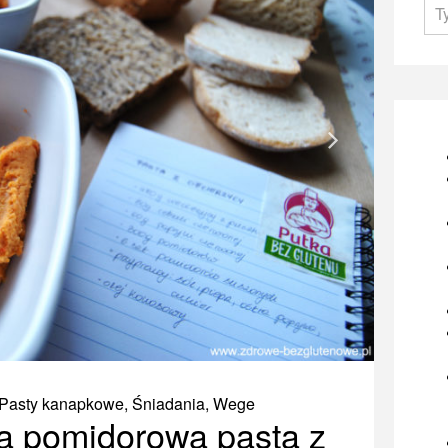
Pasty kanapkowe
,
Śniadania
,
Wege
a pomidorowa pasta z