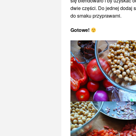
się blendowało i by uzyskać o
dwie części. Do jednej dodaj 
do smaku przyprawami.
Gotowe!