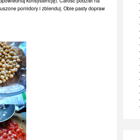
dpowiednią konsystencję). Całość podziel na
suszone pomidory i zblenduj. Obie pasty dopraw