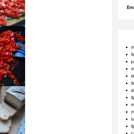
Err
m
l
p
m
s
l
s
l
m
m
l
l
c