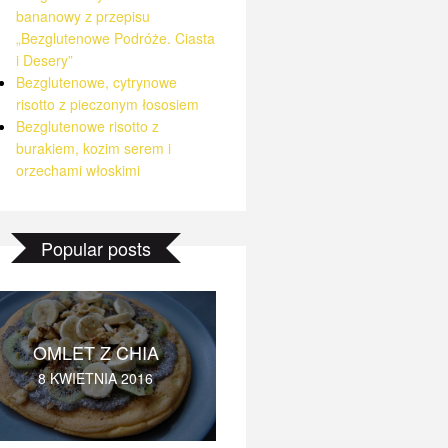
bananowy z przepisu
„Bezglutenowe Podróże. Ciasta
i Desery”
Bezglutenowe, cytrynowe
risotto z pieczonym łososiem
Bezglutenowe risotto z
burakiem, kozim serem i
orzechami włoskimi
Popular posts
OMLET Z CHIA
8 KWIETNIA 2016