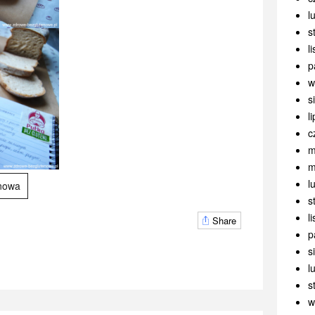
l
PASTA Z PIECZONEJ MARCHWI I SUSZONYCH POMIDORÓW
s
22 STYCZNIA 2017
l
p
w
s
l
c
m
BEZGLUTENOWY KREM Z BIAŁYCH WARZYW Z „CHRUPKAMI” Z CIECIERZYCY
PASTA Z PIECZONEJ MARCHWI I SUSZONYCH POMIDORÓW
m
22 STYCZNIA 2021
STYCZNIA 2017
l
enowa
s
l
Share
p
s
l
PASTA Z MAKRELI
BEZGLUTENOWY KREM Z BIAŁYCH WARZYW Z „CHRUPKAMI” Z CIECIERZYCY
s
19 MARCA 2016
STYCZNIA 2021
w