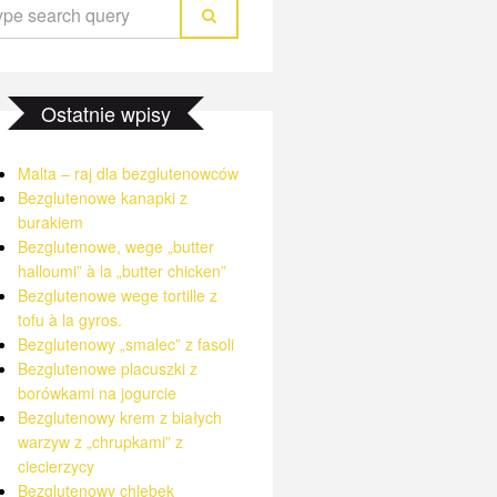
Ostatnie wpisy
Malta – raj dla bezglutenowców
Bezglutenowe kanapki z
burakiem
Bezglutenowe, wege „butter
halloumi” à la „butter chicken”
Bezglutenowe wege tortille z
tofu à la gyros.
Bezglutenowy „smalec” z fasoli
Bezglutenowe placuszki z
borówkami na jogurcie
Bezglutenowy krem z białych
warzyw z „chrupkami” z
ciecierzycy
Bezglutenowy chlebek