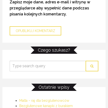
Zapisz moje dane, adres e-mail i witrynę w
przeglądarce aby wypełnić dane podczas
pisania kolejnych komentarzy.
KREM Z BURAKÓW
KREM Z BURAKÓW
KREM Z BURAKÓW
16 MARCA 2016
16 MARCA 2016
16 MARCA 2016
Czego szukasz?
Ostatnie wpisy
Malta – raj dla bezglutenowców
Bezglutenowe kanapki z burakiem