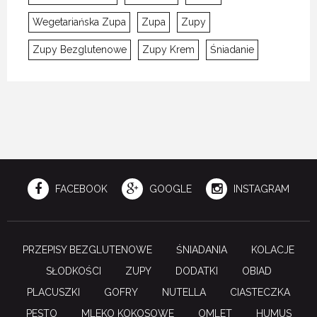
Wegetariańska Zupa
Zupa
Zupy
Zupy Bezglutenowe
Zupy Krem
Śniadanie
FACEBOOK
GOOGLE
INSTAGRAM
PRZEPISY BEZGLUTENOWE
ŚNIADANIA
KOLACJE
SŁODKOŚCI
ZUPY
DODATKI
OBIAD
PLACUSZKI
GOFRY
NUTELLA
CIASTECZKA
PESTO
MLEKO KOKOSOWE
OMLET
HUMUS