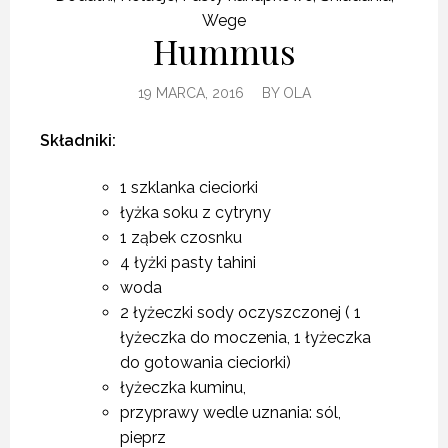
Wege
Hummus
19 MARCA, 2016
BY
OLA
Składniki:
1 szklanka cieciorki
łyżka soku z cytryny
1 ząbek czosnku
4 łyżki pasty tahini
woda
2 łyżeczki sody oczyszczonej ( 1
łyżeczka do moczenia, 1 łyżeczka
do gotowania cieciorki)
łyżeczka kuminu,
przyprawy wedle uznania: sól,
pieprz