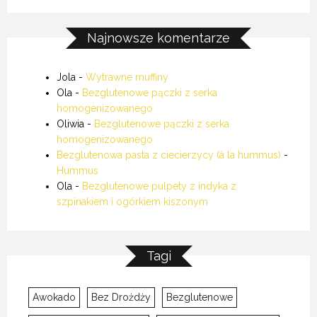
Najnowsze komentarze
Jola
-
Wytrawne muffiny
Ola
-
Bezglutenowe pączki z serka
homogenizowanego
Oliwia
-
Bezglutenowe pączki z serka
homogenizowanego
Bezglutenowa pasta z ciecierzycy (à la hummus)
-
Hummus
Ola
-
Bezglutenowe pulpety z indyka z
szpinakiem i ogórkiem kiszonym
Tagi
Awokado
Bez Drożdży
Bezglutenowe