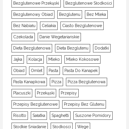
Bezglutenowe Przekąski
Bezglutenowe Słodkości
Bezglutenowy Obiad
Bezglutenu
Bez Mleka
Bez Nabiału
Celiakia
Ciasto Bezglutenowe
Czekolada
Danie Wegetariańskie
Dieta Bezglutenowa
Dieta Bezglutenu
Dodatki
Jajka
Kolacja
Mleko
Mleko Kokosowe
Obiad
Omlet
Pasta
Pasta Do Kanapek
Pasta Kanapkowa
Pizza
Pizza Bezglutenowa
Placuszki
Przekąski
Przepisy
Przepisy Bezglutenowe
Przepisy Bez Glutenu
Risotto
Sałatka
Spaghetti
Suszone Pomidory
Słodkie Śniadanie
Słodkości
Wege