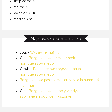
sierpień 2016
maj 2016
kwiecień 2016
marzec 2016
Najnowsze komentarze
Jola
-
Wytrawne muffiny
Ola
-
Bezglutenowe pączki z serka
homogenizowanego
Oliwia
-
Bezglutenowe pączki z serka
homogenizowanego
Bezglutenowa pasta z ciecierzycy (à la hummus)
-
Hummus
Ola
-
Bezglutenowe pulpety z indyka z
szpinakiem i ogórkiem kiszonym