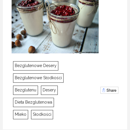
Bezglutenowe Desery
Bezglutenowe Słodkości
MLEKO KOKOSOWE
MLEKO KOKOSOWE
MLEKO KOKOSOWE
Share
Bezglutenu
Desery
4 KWIETNIA 2016
4 KWIETNIA 2016
4 KWIETNIA 2016
Dieta Bezglutenowa
Mleko
Słodkości