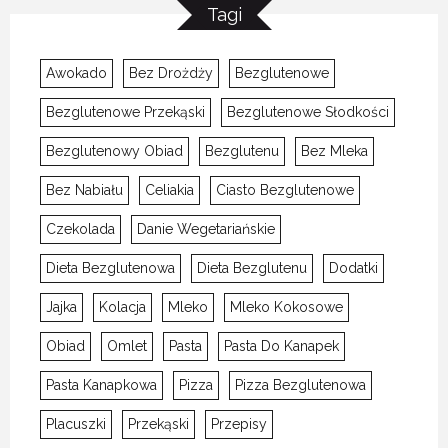
Tagi
Awokado
Bez Drożdży
Bezglutenowe
Bezglutenowe Przekąski
Bezglutenowe Słodkości
Bezglutenowy Obiad
Bezglutenu
Bez Mleka
Bez Nabiału
Celiakia
Ciasto Bezglutenowe
Czekolada
Danie Wegetariańskie
Dieta Bezglutenowa
Dieta Bezglutenu
Dodatki
Jajka
Kolacja
Mleko
Mleko Kokosowe
Obiad
Omlet
Pasta
Pasta Do Kanapek
Pasta Kanapkowa
Pizza
Pizza Bezglutenowa
Placuszki
Przekąski
Przepisy