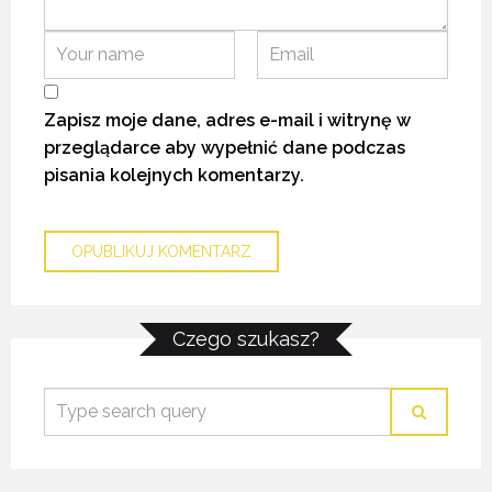
4 KWIETNIA 2016
4 KWIETNIA 2016
4 KWIETNIA 2016
Zapisz moje dane, adres e-mail i witrynę w
przeglądarce aby wypełnić dane podczas
pisania kolejnych komentarzy.
MALTA – RAJ DLA BEZGLUTENOWCÓW
MALTA – RAJ DLA BEZGLUTENOWCÓW
MALTA – RAJ DLA BEZGLUTENOWCÓW
Czego szukasz?
6 MARCA 2022
6 MARCA 2022
6 MARCA 2022