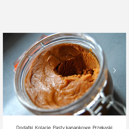
Dodatki
,
Kolacje
,
Pasty kanapkowe
,
Przekąski
,