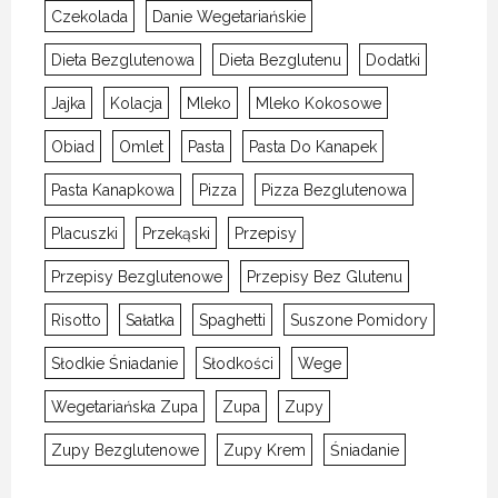
Czekolada
Danie Wegetariańskie
Dieta Bezglutenowa
Dieta Bezglutenu
Dodatki
Jajka
Kolacja
Mleko
Mleko Kokosowe
Obiad
Omlet
Pasta
Pasta Do Kanapek
Pasta Kanapkowa
Pizza
Pizza Bezglutenowa
Placuszki
Przekąski
Przepisy
Przepisy Bezglutenowe
Przepisy Bez Glutenu
Risotto
Sałatka
Spaghetti
Suszone Pomidory
Słodkie Śniadanie
Słodkości
Wege
Wegetariańska Zupa
Zupa
Zupy
Zupy Bezglutenowe
Zupy Krem
Śniadanie