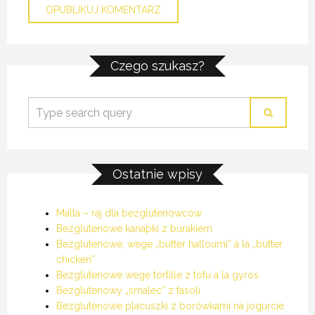
MALTA – RAJ DLA BEZGLUTENOWCÓW
MALTA – RAJ DLA BEZGLUTENOWCÓW
MALTA – RAJ DLA BEZGLUTENOWCÓW
Czego szukasz?
6 MARCA 2022
6 MARCA 2022
6 MARCA 2022
Ostatnie wpisy
Malta – raj dla bezglutenowców
Bezglutenowe kanapki z burakiem
Bezglutenowe, wege „butter halloumi” à la „butter
chicken”
Bezglutenowe wege tortille z tofu à la gyros.
Bezglutenowy „smalec” z fasoli
Bezglutenowe placuszki z borówkami na jogurcie