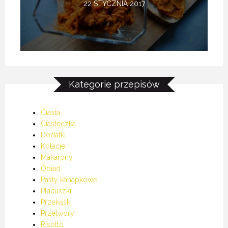
22 STYCZNIA 2017
Kategorie przepisów
Ciasta
Ciasteczka
Dodatki
Kolacje
Makarony
Obiad
Pasty kanapkowe
Placuszki
Przekąski
Przetwory
Risotto