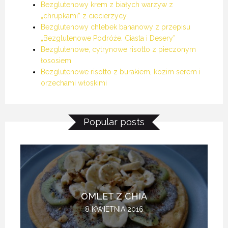
Bezglutenowy krem z białych warzyw z
„chrupkami” z ciecierzycy
Bezglutenowy chlebek bananowy z przepisu
„Bezglutenowe Podróże. Ciasta i Desery”
Bezglutenowe, cytrynowe risotto z pieczonym
łososiem
Bezglutenowe risotto z burakiem, kozim serem i
orzechami włoskimi
Popular posts
OMLET Z CHIA
8 KWIETNIA 2016