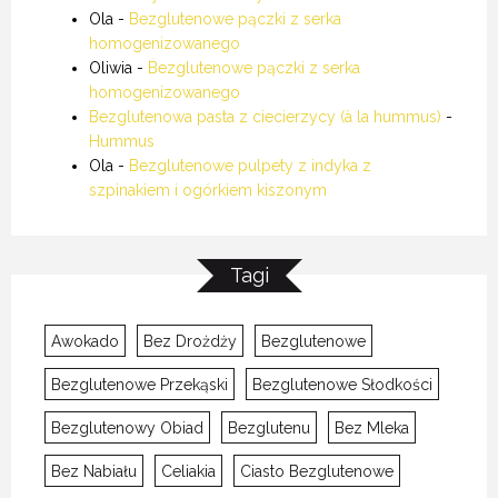
Ola
-
Bezglutenowe pączki z serka
homogenizowanego
Oliwia
-
Bezglutenowe pączki z serka
homogenizowanego
Bezglutenowa pasta z ciecierzycy (à la hummus)
-
Hummus
Ola
-
Bezglutenowe pulpety z indyka z
szpinakiem i ogórkiem kiszonym
Tagi
Awokado
Bez Drożdży
Bezglutenowe
Bezglutenowe Przekąski
Bezglutenowe Słodkości
Bezglutenowy Obiad
Bezglutenu
Bez Mleka
Bez Nabiału
Celiakia
Ciasto Bezglutenowe