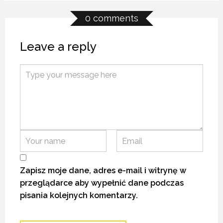
0 comments
Leave a reply
CUKINIOWA PIZZA
CUKINIOWA PIZZA
CUKINIOWA PIZZA
9 STYCZNIA 2018
9 STYCZNIA 2018
9 STYCZNIA 2018
Zapisz moje dane, adres e-mail i witrynę w
przeglądarce aby wypełnić dane podczas
pisania kolejnych komentarzy.