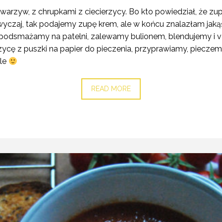
 warzyw, z chrupkami z ciecierzycy. Bo kto powiedział, że z
czaj, tak podajemy zupę krem, ale w końcu znalazłam jakąś 
dsmażamy na patelni, zalewamy bulionem, blendujemy i voilà
ycę z puszki na papier do pieczenia, przyprawiamy, pieczemy, 
yle
READ MORE