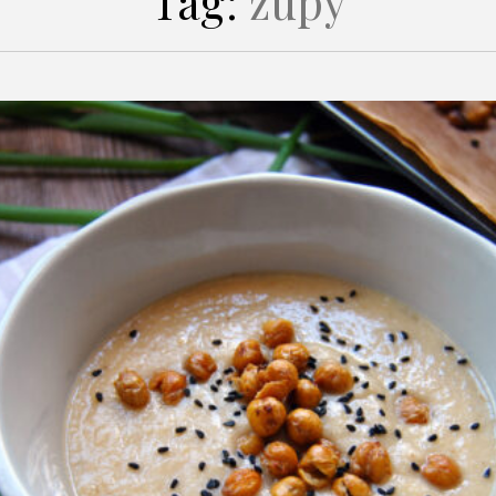
Tag:
zupy