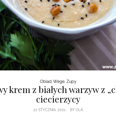
Obiad
,
Wege
,
Zupy
y krem z białych warzyw z „
ciecierzycy
22 STYCZNIA, 2021
BY
OLA