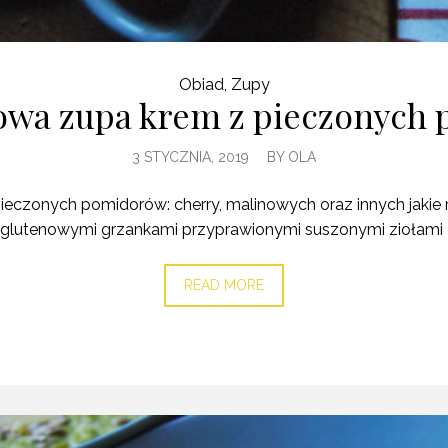
Obiad
,
Zupy
owa zupa krem z pieczonych
3 STYCZNIA, 2019
BY
OLA
eczonych pomidorów: cherry, malinowych oraz innych jakie
utenowymi grzankami przyprawionymi suszonymi ziołami o
READ MORE