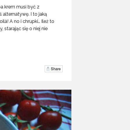
upa krem musi być z
alternatywę. I to jaką
! A no i chrupki… Ileż to
starając się o niej nie
Share