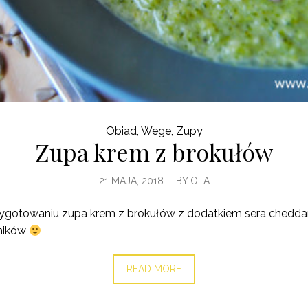
Obiad
,
Wege
,
Zupy
Zupa krem z brokułów
21 MAJA, 2018
BY
OLA
zygotowaniu zupa krem z brokułów z dodatkiem sera cheddar.
dników
READ MORE