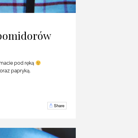
 pomidorów
 macie pod ręką
raz papryką.
Share