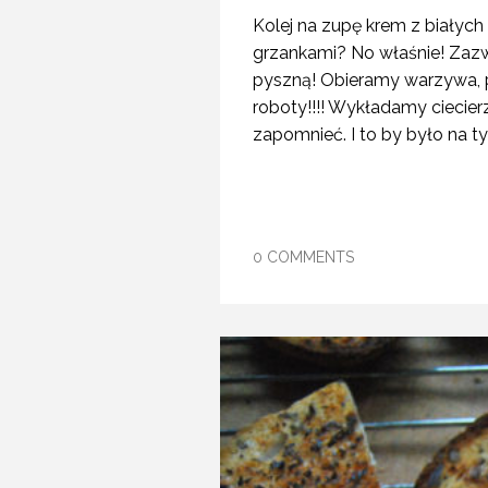
Kolej na zupę krem z białych
grzankami? No właśnie! Zazwy
pyszną! Obieramy warzywa, po
roboty!!!! Wykładamy ciecierz
zapomnieć. I to by było na t
0 COMMENTS