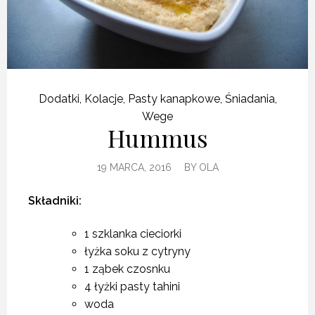
Dodatki
,
Kolacje
,
Pasty kanapkowe
,
Śniadania
,
Wege
Hummus
19 MARCA, 2016
BY
OLA
Składniki:
1 szklanka cieciorki
łyżka soku z cytryny
1 ząbek czosnku
4 łyżki pasty tahini
woda