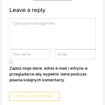
Leave a reply
BEZGLUTENOWE WEGE TORTILLE Z TOFU À LA GYROS.
BEZGLUTENOWE WEGE TORTILLE Z TOFU À LA GYROS.
BEZGLUTENOWE WEGE TORTILLE Z TOFU À LA GYROS.
4 LISTOPADA 2021
4 LISTOPADA 2021
4 LISTOPADA 2021
Zapisz moje dane, adres e-mail i witrynę w
przeglądarce aby wypełnić dane podczas
pisania kolejnych komentarzy.