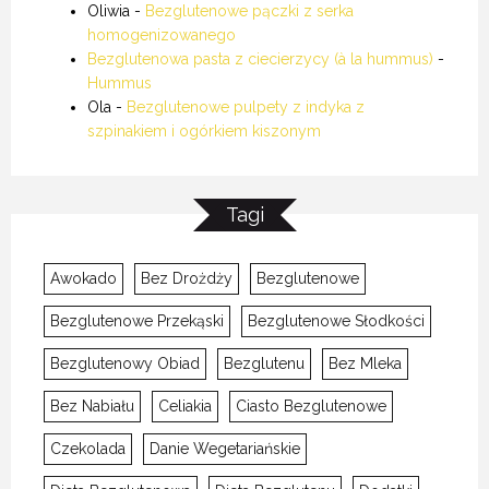
Oliwia
-
Bezglutenowe pączki z serka
homogenizowanego
Bezglutenowa pasta z ciecierzycy (à la hummus)
-
Hummus
Ola
-
Bezglutenowe pulpety z indyka z
szpinakiem i ogórkiem kiszonym
Tagi
Awokado
Bez Drożdży
Bezglutenowe
Bezglutenowe Przekąski
Bezglutenowe Słodkości
Bezglutenowy Obiad
Bezglutenu
Bez Mleka
Bez Nabiału
Celiakia
Ciasto Bezglutenowe
Czekolada
Danie Wegetariańskie