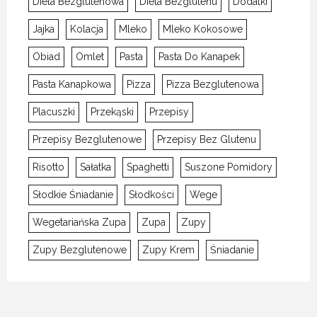
Dieta Bezglutenowa
Dieta Bezglutenu
Dodatki
Jajka
Kolacja
Mleko
Mleko Kokosowe
Obiad
Omlet
Pasta
Pasta Do Kanapek
Pasta Kanapkowa
Pizza
Pizza Bezglutenowa
Placuszki
Przekąski
Przepisy
Przepisy Bezglutenowe
Przepisy Bez Glutenu
Risotto
Sałatka
Spaghetti
Suszone Pomidory
Słodkie Śniadanie
Słodkości
Wege
Wegetariańska Zupa
Zupa
Zupy
Zupy Bezglutenowe
Zupy Krem
Śniadanie