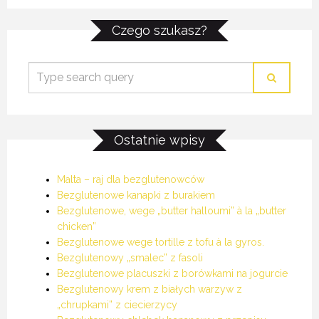
BEZGLUTENOWE TIRAMISU
BEZGLUTENOWE TIRAMISU
BEZGLUTENOWE TIRAMISU
Czego szukasz?
17 CZERWCA 2019
17 CZERWCA 2019
17 CZERWCA 2019
Ostatnie wpisy
Malta – raj dla bezglutenowców
Bezglutenowe kanapki z burakiem
Bezglutenowe, wege „butter halloumi” à la „butter
chicken”
Bezglutenowe wege tortille z tofu à la gyros.
Bezglutenowy „smalec” z fasoli
Bezglutenowe placuszki z borówkami na jogurcie
Bezglutenowy krem z białych warzyw z
„chrupkami” z ciecierzycy