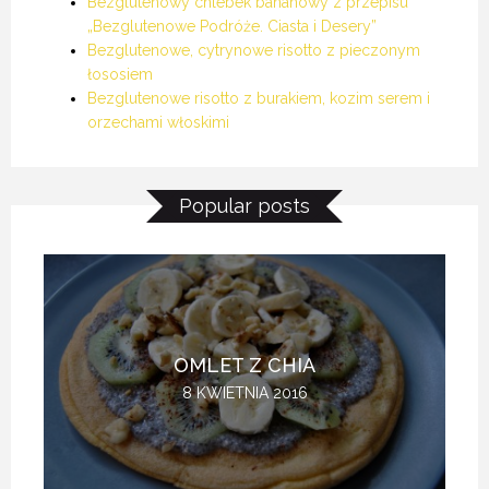
Bezglutenowy chlebek bananowy z przepisu
„Bezglutenowe Podróże. Ciasta i Desery”
Bezglutenowe, cytrynowe risotto z pieczonym
łososiem
Bezglutenowe risotto z burakiem, kozim serem i
orzechami włoskimi
Popular posts
OMLET Z CHIA
8 KWIETNIA 2016