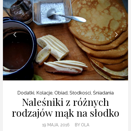
Dodatki
,
Kolacje
,
Obiad
,
Słodkości
,
Śniadania
Naleśniki z różnych
rodzajów mąk na słodko
19 MAJA, 2016
BY
OLA