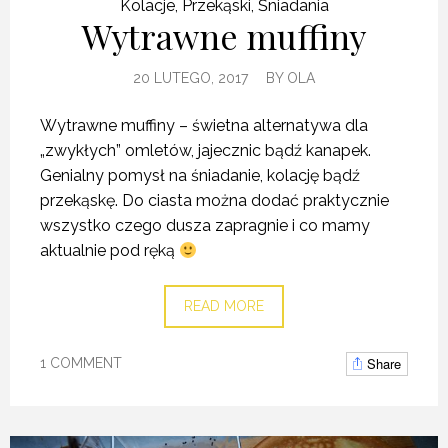
Kolacje
,
Przekąski
,
Śniadania
Wytrawne muffiny
20 LUTEGO, 2017
BY
OLA
Wytrawne muffiny – świetna alternatywa dla
„zwykłych” omletów, jajecznic bądź kanapek.
Genialny pomysł na śniadanie, kolację bądź
przekąskę. Do ciasta można dodać praktycznie
wszystko czego dusza zapragnie i co mamy
aktualnie pod ręką
READ MORE
Share
1 COMMENT