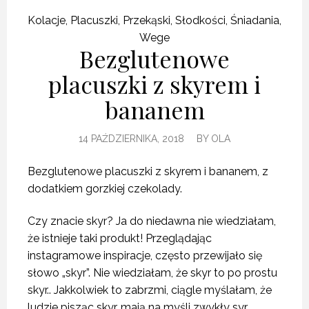
Kolacje
,
Placuszki
,
Przekąski
,
Słodkości
,
Śniadania
,
Wege
Bezglutenowe
placuszki z skyrem i
bananem
14 PAŹDZIERNIKA, 2018
BY
OLA
Bezglutenowe placuszki z skyrem i bananem, z
dodatkiem gorzkiej czekolady.
Czy znacie skyr? Ja do niedawna nie wiedziałam,
że istnieje taki produkt! Przeglądając
instagramowe inspiracje, często przewijało się
słowo „skyr”. Nie wiedziałam, że skyr to po prostu
skyr.. Jakkolwiek to zabrzmi, ciągle myślałam, że
ludzie pisząc skyr, mają na myśli zwykły syr…