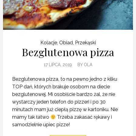
Kolacje
,
Obiad
,
Przekąski
Bezglutenowa pizza
17 LIPCA, 2019
BY
OLA
Bezglutenowa pizza, to na pewno jedno z kilku
TOP dań, których brakuje osobom na diecie
bezglutenowej. Mi osobiście bardzo żal, że nie
wystarczy jeden telefon do pizzeri i po 30
minutach mam już ciepłą pizzę w kartoniku. Nie
mamy tak łatwo
Trzeba zakasać rękawy i
samodzielnie upiec pizze!