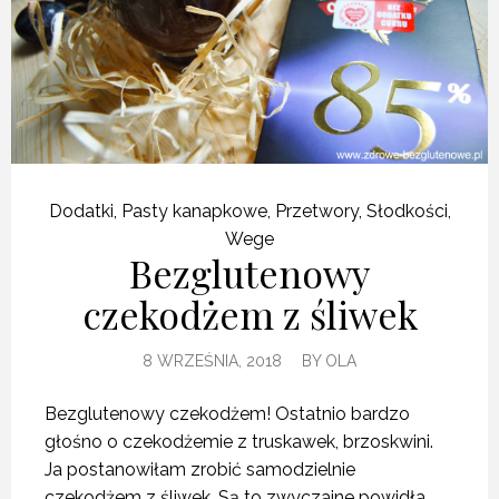
Dodatki
,
Pasty kanapkowe
,
Przetwory
,
Słodkości
,
Wege
Bezglutenowy
czekodżem z śliwek
8 WRZEŚNIA, 2018
BY
OLA
Bezglutenowy czekodżem! Ostatnio bardzo
głośno o czekodżemie z truskawek, brzoskwini.
Ja postanowiłam zrobić samodzielnie
czekodżem z śliwek. Są to zwyczajne powidła