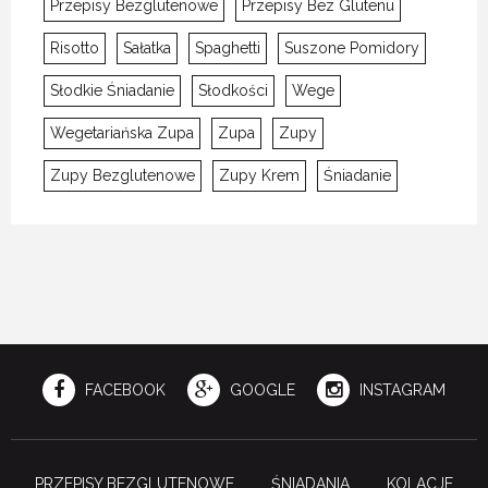
Przepisy Bezglutenowe
Przepisy Bez Glutenu
Risotto
Sałatka
Spaghetti
Suszone Pomidory
Słodkie Śniadanie
Słodkości
Wege
Wegetariańska Zupa
Zupa
Zupy
Zupy Bezglutenowe
Zupy Krem
Śniadanie
FACEBOOK
GOOGLE
INSTAGRAM
PRZEPISY BEZGLUTENOWE
ŚNIADANIA
KOLACJE