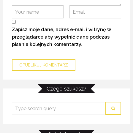
15 LISTOPADA 2020
15 LISTOPADA 2020
15 LISTOPADA 2020
Zapisz moje dane, adres e-mail i witrynę w
przeglądarce aby wypełnić dane podczas
pisania kolejnych komentarzy.
BEZGLUTENOWE KANAPKI Z BURAKIEM
BEZGLUTENOWE KANAPKI Z BURAKIEM
BEZGLUTENOWE KANAPKI Z BURAKIEM
Czego szukasz?
4 LISTOPADA 2021
4 LISTOPADA 2021
4 LISTOPADA 2021