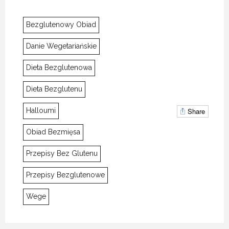
Bezglutenowy Obiad
Danie Wegetariańskie
Dieta Bezglutenowa
Dieta Bezglutenu
Share
Halloumi
Obiad Bezmięsa
BEZGLUTENOWE, CYTRYNOWE RISOTTO Z PIECZONYM ŁOSOSIEM
BEZGLUTENOWE, CYTRYNOWE RISOTTO Z PIECZONYM ŁOSOSIEM
BEZGLUTENOWE, CYTRYNOWE RISOTTO Z PIECZONYM ŁOSOSIEM
Przepisy Bez Glutenu
15 LISTOPADA 2020
15 LISTOPADA 2020
15 LISTOPADA 2020
Przepisy Bezglutenowe
Wege