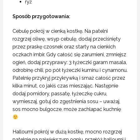
ryż
Sposób przygotowania:
Cebulę pokrój w cienką kostkę. Na patelni
rozgrzej oliwę, wsyp cebulę, dodaj przeciśnięty
przez praskę czosnek oraz starty na cienkich
oczkach imbir. Gdy całość się zarumieni, zmniejsz
ogień, dodaj przyprawy: 3 łyżeczki garam masala,
odrobinę chili, po pół łyżeczki kuminu i cynamonu.
Patelnię przykryj przykrywką i smaż całość przez
kilka minut, co jakiś czas mieszając. Następnie
dodaj pomidory, passatę, łyżeczkę cukru,
wymieszaj, gotuj do zgęstnienia sosu – uważaj,
sos mocno bulgocze, może zachlapać kuchnię
Halloumi pokrój w dużą kostkę, mocno rozgrzej
patelnie na największym ogniu, przełóż halloumi i