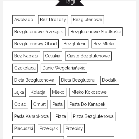
Tagi
Awokado
Bez Drożdży
Bezglutenowe
Bezglutenowe Przekąski
Bezglutenowe Słodkości
Bezglutenowy Obiad
Bezglutenu
Bez Mleka
Bez Nabiału
Celiakia
Ciasto Bezglutenowe
Czekolada
Danie Wegetariańskie
Dieta Bezglutenowa
Dieta Bezglutenu
Dodatki
Jajka
Kolacja
Mleko
Mleko Kokosowe
Obiad
Omlet
Pasta
Pasta Do Kanapek
Pasta Kanapkowa
Pizza
Pizza Bezglutenowa
Placuszki
Przekąski
Przepisy