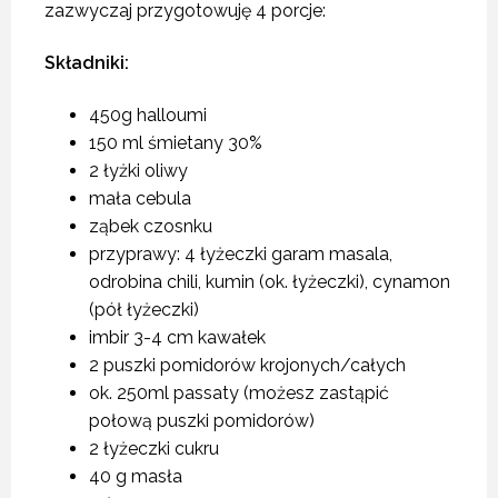
zazwyczaj przygotowuję 4 porcje:
Składniki:
450g halloumi
150 ml śmietany 30%
2 łyżki oliwy
mała cebula
ząbek czosnku
przyprawy: 4 łyżeczki garam masala,
odrobina chili, kumin (ok. łyżeczki), cynamon
(pół łyżeczki)
imbir 3-4 cm kawałek
2 puszki pomidorów krojonych/całych
ok. 250ml passaty (możesz zastąpić
połową puszki pomidorów)
2 łyżeczki cukru
40 g masła