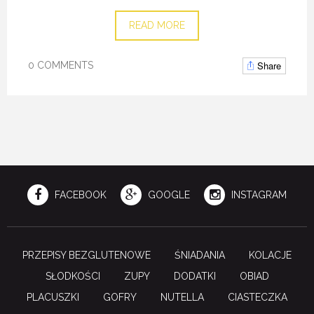
READ MORE
Share
0 COMMENTS
FACEBOOK
GOOGLE
INSTAGRAM
PRZEPISY BEZGLUTENOWE
ŚNIADANIA
KOLACJE
SŁODKOŚCI
ZUPY
DODATKI
OBIAD
PLACUSZKI
GOFRY
NUTELLA
CIASTECZKA