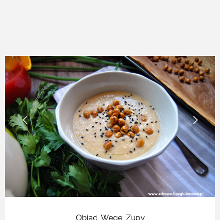
Obiad
,
Wege
,
Zupy