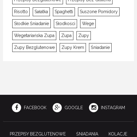
Risotto
Sałatka
Spaghetti
Suszone Pomidory
Słodkie Śniadanie
Słodkości
Wege
Wegetariańska Zupa
Zupa
Zupy
Zupy Bezglutenowe
Zupy Krem
Śniadanie
FACEBOOK
GOOGLE
INSTAGRAM
PRZEPISY BEZGLUTENOWE
ŚNIADANIA
KOLACJE