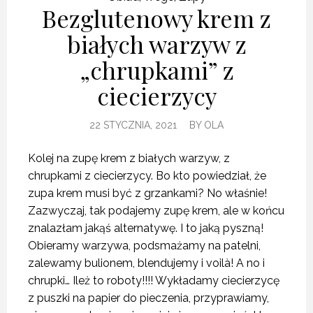
Bezglutenowy krem z
białych warzyw z
„chrupkami” z
ciecierzycy
22 STYCZNIA, 2021
BY
OLA
Kolej na zupę krem z białych warzyw, z
chrupkami z ciecierzycy. Bo kto powiedział, że
zupa krem musi być z grzankami? No właśnie!
Zazwyczaj, tak podajemy zupę krem, ale w końcu
znalazłam jakąś alternatywę. I to jaką pyszną!
Obieramy warzywa, podsmażamy na patelni,
zalewamy bulionem, blendujemy i voilà! A no i
chrupki… Ileż to roboty!!!! Wykładamy ciecierzycę
z puszki na papier do pieczenia, przyprawiamy,