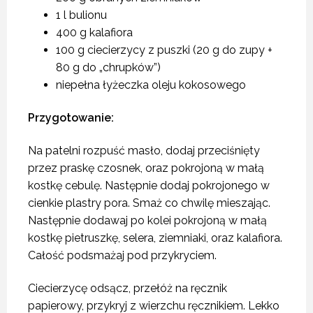
1 l bulionu
400 g kalafiora
100 g ciecierzycy z puszki (20 g do zupy +
80 g do „chrupków”)
niepełna łyżeczka oleju kokosowego
Przygotowanie:
Na patelni rozpuść masło, dodaj przeciśnięty
przez praskę czosnek, oraz pokrojoną w małą
kostkę cebulę. Następnie dodaj pokrojonego w
cienkie plastry pora. Smaż co chwilę mieszając.
Następnie dodawaj po kolei pokrojoną w małą
kostkę pietruszkę, selera, ziemniaki, oraz kalafiora.
Całość podsmażaj pod przykryciem.
Ciecierzycę odsącz, przełóż na ręcznik
papierowy, przykryj z wierzchu ręcznikiem. Lekko