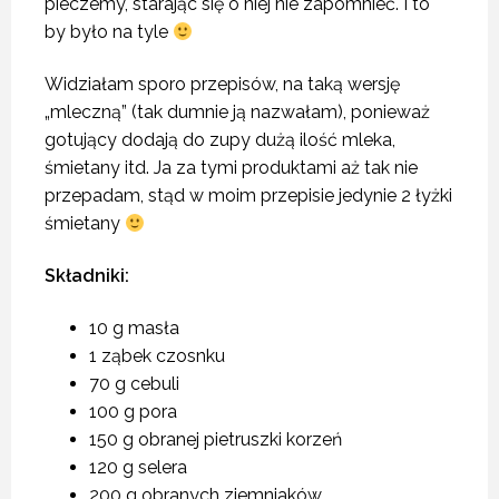
pieczemy, starając się o niej nie zapomnieć. I to
by było na tyle
Widziałam sporo przepisów, na taką wersję
„mleczną” (tak dumnie ją nazwałam), ponieważ
gotujący dodają do zupy dużą ilość mleka,
śmietany itd. Ja za tymi produktami aż tak nie
przepadam, stąd w moim przepisie jedynie 2 łyżki
śmietany
Składniki:
10 g masła
1 ząbek czosnku
70 g cebuli
100 g pora
150 g obranej pietruszki korzeń
120 g selera
200 g obranych ziemniaków