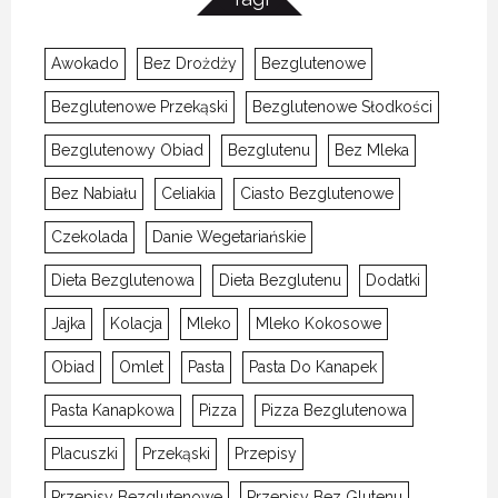
Awokado
Bez Drożdży
Bezglutenowe
Bezglutenowe Przekąski
Bezglutenowe Słodkości
Bezglutenowy Obiad
Bezglutenu
Bez Mleka
Bez Nabiału
Celiakia
Ciasto Bezglutenowe
Czekolada
Danie Wegetariańskie
Dieta Bezglutenowa
Dieta Bezglutenu
Dodatki
Jajka
Kolacja
Mleko
Mleko Kokosowe
Obiad
Omlet
Pasta
Pasta Do Kanapek
Pasta Kanapkowa
Pizza
Pizza Bezglutenowa
Placuszki
Przekąski
Przepisy
Przepisy Bezglutenowe
Przepisy Bez Glutenu