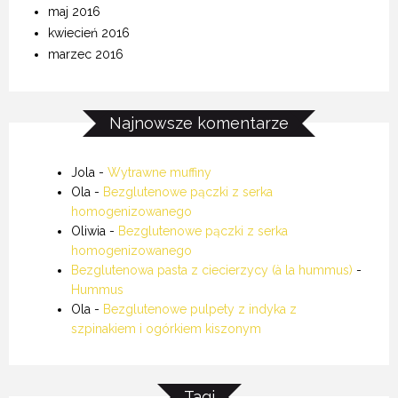
maj 2016
kwiecień 2016
marzec 2016
Najnowsze komentarze
Jola
-
Wytrawne muffiny
Ola
-
Bezglutenowe pączki z serka
homogenizowanego
Oliwia
-
Bezglutenowe pączki z serka
homogenizowanego
Bezglutenowa pasta z ciecierzycy (à la hummus)
-
Hummus
Ola
-
Bezglutenowe pulpety z indyka z
szpinakiem i ogórkiem kiszonym
Tagi