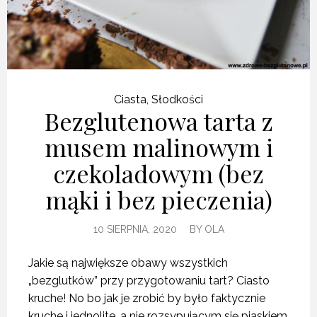
Ciasta
,
Słodkości
Bezglutenowa tarta z
musem malinowym i
czekoladowym (bez
mąki i bez pieczenia)
10 SIERPNIA, 2020
BY
OLA
Jakie są największe obawy wszystkich
„bezglutków” przy przygotowaniu tart? Ciasto
kruche! No bo jak je zrobić by było faktycznie
kruche i jednolite, a nie rozsypującym się piaskiem