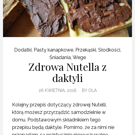
Dodatki
,
Pasty kanapkowe
,
Przekąski
,
Słodkości
,
Śniadania
,
Wege
Zdrowa Nutella z
daktyli
26 KWIETNIA, 2016
BY
OLA
Kolejny przepis dotyczący zdrowej Nutelli,
którą możesz przyrządzić samodzielnie w
domu. Podstawowym składnikiem tego
przepisu będą daktyle. Pomimo, że za nimi nie
przepadam, są praktycznie niewyczuwalne.